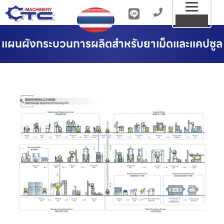
Toggl
MENU
naviga
แผนผังกระบวนการผลิตสำหรับยาเม็ดและแคปซูล